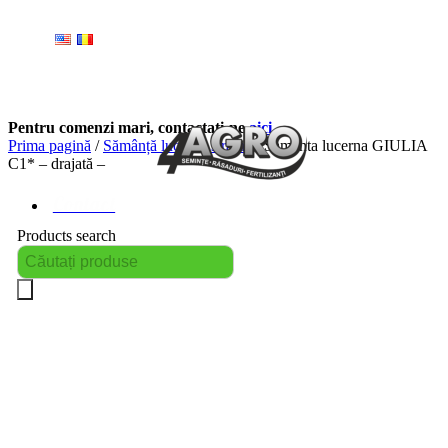
Pentru comenzi mari, contactați-ne
aici
.
Prima pagină
/
Sămânță lucernă străină
/ Samanta lucerna GIULIA
C1* – drajată –
Contact
Products search