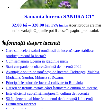
Samanta lucerna SANDRA C1*
32,00
lei
–
320,00
lei
Acest produs are mai
TVA inclus
multe variații. Opțiunile pot fi alese în pagina produsului.
Informații despre lucernă
Care sunt cele 2 soiuri românești de lucernă care stabilesc
producții record la hectar?
Cum semănăm lucerna în gradinile mici?
Start campanie recoltare sămânță de lucernă 2022
Avantajele soiurilor românești de lucernă: Dobrogea, Valahia,
Mădălina, Sandra, Mihaela și Roxana
Principalele soiuri de lucernă cultivate în România
Greșeli ce trebuie evitate când înființăm o cultură de lucernă
Este eficientă supraînsămânțarea în cultura de lucernă?
Să înțelegem mai bine fenomenul de dormanță la lucernă
Fertilizarea lucernei