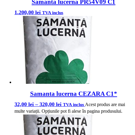
Samanta lucerna PR54V09 C1
1.200,00
lei
TVA inclus
Samanta lucerna CEZARA C1*
32,00
lei
–
320,00
lei
Acest produs are mai
TVA inclus
multe variații. Opțiunile pot fi alese în pagina produsului.