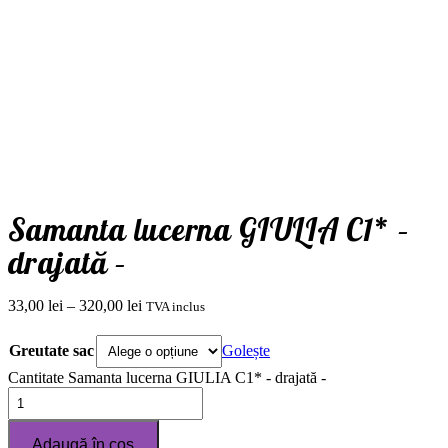
Samanta lucerna GIULIA C1* –
drajată –
33,00
lei
–
320,00
lei
TVA inclus
Greutate sac
Golește
Cantitate Samanta lucerna GIULIA C1* - drajată -
Adaugă în coș