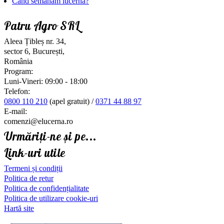
Când semănăm lucerna?
Patru Agro SRL
Aleea Țibleș nr. 34,
sector 6, București,
România
Program:
Luni-Vineri: 09:00 - 18:00
Telefon:
0800 110 210
(apel gratuit) /
0371 44 88 97
E-mail:
comenzi@elucerna.ro
Urmăriți-ne și pe...
Link-uri utile
Termeni și condiții
Politica de retur
Politica de confidențialitate
Politica de utilizare cookie-uri
Hartă site