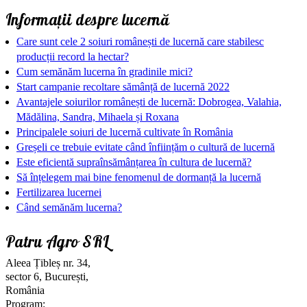
Informații despre lucernă
Care sunt cele 2 soiuri românești de lucernă care stabilesc
producții record la hectar?
Cum semănăm lucerna în gradinile mici?
Start campanie recoltare sămânță de lucernă 2022
Avantajele soiurilor românești de lucernă: Dobrogea, Valahia,
Mădălina, Sandra, Mihaela și Roxana
Principalele soiuri de lucernă cultivate în România
Greșeli ce trebuie evitate când înființăm o cultură de lucernă
Este eficientă supraînsămânțarea în cultura de lucernă?
Să înțelegem mai bine fenomenul de dormanță la lucernă
Fertilizarea lucernei
Când semănăm lucerna?
Patru Agro SRL
Aleea Țibleș nr. 34,
sector 6, București,
România
Program: