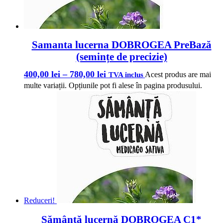
Samanta lucerna DOBROGEA PreBază
(semințe de precizie)
400,00
lei
–
780,00
lei
Acest produs are mai
TVA inclus
multe variații. Opțiunile pot fi alese în pagina produsului.
Reduceri!
Sămânță lucernă DOBROGEA C1*