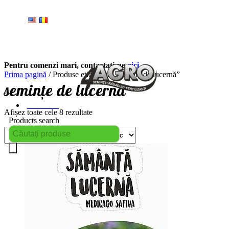
Pentru comenzi mari, contactați-ne
aici
.
Prima pagină
/ Produse etichetate „semințe de lucernă”
semințe de lucernă
Contact
Afișez toate cele 8 rezultate
Products search