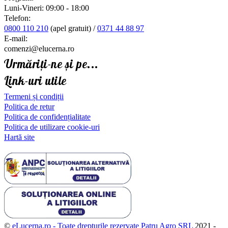
Luni-Vineri: 09:00 - 18:00
Telefon:
0800 110 210
(apel gratuit) /
0371 44 88 97
E-mail:
comenzi@elucerna.ro
Urmăriți-ne și pe...
Link-uri utile
Termeni și condiții
Politica de retur
Politica de confidențialitate
Politica de utilizare cookie-uri
Hartă site
©
eLucerna.ro - Toate drepturile rezervate Patru Agro SRL
2021 -