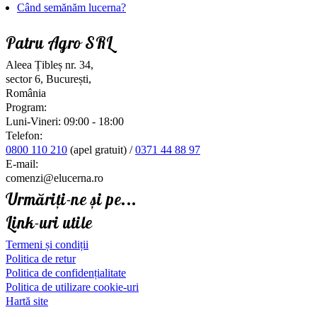
Când semănăm lucerna?
Patru Agro SRL
Aleea Țibleș nr. 34,
sector 6, București,
România
Program:
Luni-Vineri: 09:00 - 18:00
Telefon:
0800 110 210
(apel gratuit) /
0371 44 88 97
E-mail:
comenzi@elucerna.ro
Urmăriți-ne și pe...
Link-uri utile
Termeni și condiții
Politica de retur
Politica de confidențialitate
Politica de utilizare cookie-uri
Hartă site