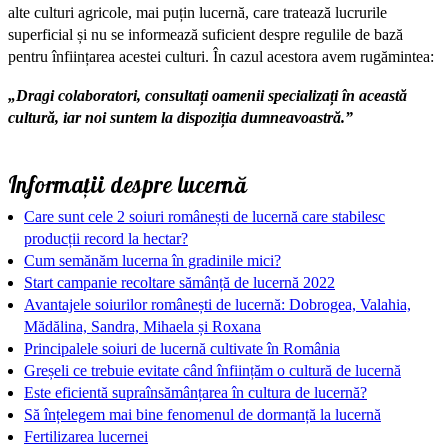
alte culturi agricole, mai puțin lucernă, care tratează lucrurile
superficial și nu se informează suficient despre regulile de bază
pentru înființarea acestei culturi. În cazul acestora avem rugămintea:
„Dragi colaboratori, consultați oamenii specializați în această
cultură, iar noi suntem la dispoziția dumneavoastră.”
Informații despre lucernă
Care sunt cele 2 soiuri românești de lucernă care stabilesc
producții record la hectar?
Cum semănăm lucerna în gradinile mici?
Start campanie recoltare sămânță de lucernă 2022
Avantajele soiurilor românești de lucernă: Dobrogea, Valahia,
Mădălina, Sandra, Mihaela și Roxana
Principalele soiuri de lucernă cultivate în România
Greșeli ce trebuie evitate când înființăm o cultură de lucernă
Este eficientă supraînsămânțarea în cultura de lucernă?
Să înțelegem mai bine fenomenul de dormanță la lucernă
Fertilizarea lucernei