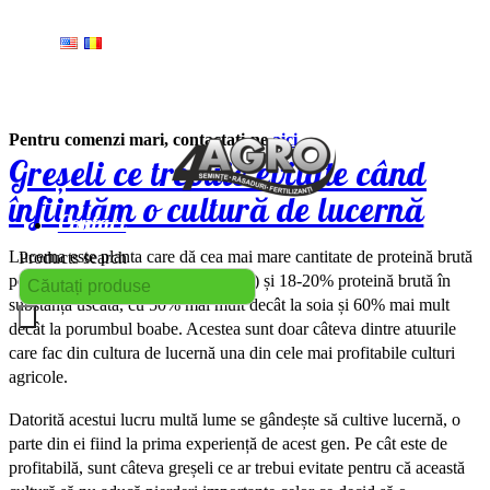
Pentru comenzi mari, contactați-ne
aici
.
Greșeli ce trebuie evitate când
înființăm o cultură de lucernă
Contact
Lucerna este planta care dă cea mai mare cantitate de proteină brută
Products search
pe unitatea de suprafață (1980kg/ha) și 18-20% proteină brută în
substanță uscată, cu 50% mai mult decât la soia și 60% mai mult
decât la porumbul boabe. Acestea sunt doar câteva dintre atuurile
care fac din cultura de lucernă una din cele mai profitabile culturi
agricole.
Datorită acestui lucru multă lume se gândește să cultive lucernă, o
parte din ei fiind la prima experiență de acest gen. Pe cât este de
profitabilă, sunt câteva greșeli ce ar trebui evitate pentru că această