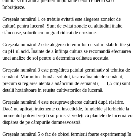
cultură să nu aducă pierderi importante celor ce decid să o
îmbrățișeze.
Greșeala numărul 1 ce trebuie evitată este alegerea zonelor de
cultură pentru lucernă. Sunt de evitat zonele cu altitudini înalte,
stâncoase, solurile cu un grad ridicat de eroziune.
Greșeala numărul 2 este alegerea terenurilor cu soluri slab fertile și
cu pH-ul acid. Înainte de a înființa cultura se recomandă efectuarea
unei analize de sol pentru a determina calitatea acestuia.
Greșeala numărul 3 este pregătirea patului germinativ și tehnica de
semănat. Marunțirea bună a solului, tasarea înainte de semănat,
precum și reglarea atentă a adâncimii de semănat (1 – 1,5 cm) sunt
detalii hotărâtoare în reușita cultivatorilor de lucernă.
Greșeala numărul 4 este nesupravegherea culturii după răsărire.
Dacă nu aplicați tratemente cu insecticide, fungicide și ierbicide la
momentul potrivit veți fi surprins să vedeți că plantele de lucernă vor
dispărea de pe câmpurile dumneavoastră.
Greșeala numărul 5 o fac de obicei fermierii foarte experimentați în